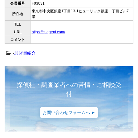
会員番号
F03031
東京都中央区銀座1丁目13-1ヒューリック銀座一丁目ビル7
所在地
階
TEL
URL
https://ts-agent.com/
コメント
-
加盟員紹介
探偵社・調査業者への苦情・ご相談受
付
お問い合わせフォームへ ►