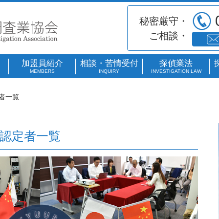
秘密厳守
ご相談
加盟員紹介
相談・苦情受付
探偵業法
MEMBERS
INQUIRY
INVESTIGATION LAW
者一覧
認定者一覧