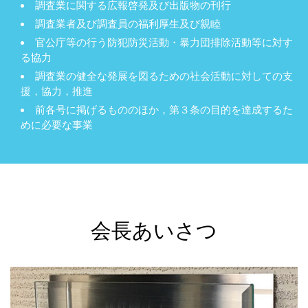
調査業に関する広報啓発及び出版物の刊行
調査業者及び調査員の福利厚生及び親睦
官公庁等の行う防犯防災活動・暴力団排除活動等に対す
る協力
調査業の健全な発展を図るための社会活動に対しての支
援，協力，推進
前各号に掲げるもののほか，第３条の目的を達成するた
めに必要な事業
会長あいさつ