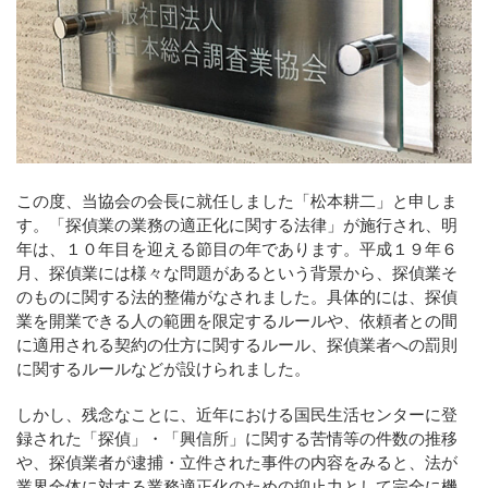
この度、当協会の会長に就任しました「松本耕二」と申しま
す。「探偵業の業務の適正化に関する法律」が施行され、明
年は、１０年目を迎える節目の年であります。平成１９年６
月、探偵業には様々な問題があるという背景から、探偵業そ
のものに関する法的整備がなされました。具体的には、探偵
業を開業できる人の範囲を限定するルールや、依頼者との間
に適用される契約の仕方に関するルール、探偵業者への罰則
に関するルールなどが設けられました。
しかし、残念なことに、近年における国民生活センターに登
録された「探偵」・「興信所」に関する苦情等の件数の推移
や、探偵業者が逮捕・立件された事件の内容をみると、法が
業界全体に対する業務適正化のための抑止力として完全に機